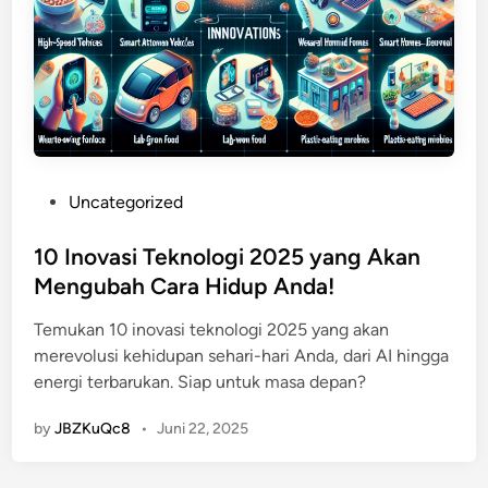
P
Uncategorized
o
s
10 Inovasi Teknologi 2025 yang Akan
t
Mengubah Cara Hidup Anda!
e
Temukan 10 inovasi teknologi 2025 yang akan
d
merevolusi kehidupan sehari-hari Anda, dari AI hingga
i
energi terbarukan. Siap untuk masa depan?
n
by
JBZKuQc8
•
Juni 22, 2025