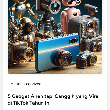
o
m
o
u
s
A
I
”
,
K
a
r
y
a
P
Uncategorized
w
o
a
s
5 Gadget Aneh tapi Canggih yang Viral
n
t
di TikTok Tahun Ini
V
e