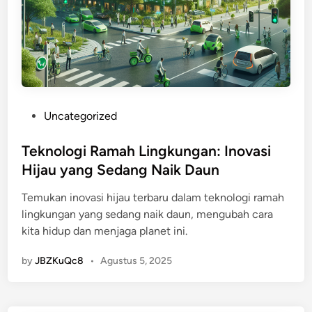
K
e
p
u
t
u
s
P
Uncategorized
a
o
n
s
Teknologi Ramah Lingkungan: Inovasi
S
t
Hijau yang Sedang Naik Daun
e
e
n
Temukan inovasi hijau terbaru dalam teknologi ramah
d
d
lingkungan yang sedang naik daun, mengubah cara
i
i
kita hidup dan menjaga planet ini.
n
r
i
by
JBZKuQc8
•
Agustus 5, 2025