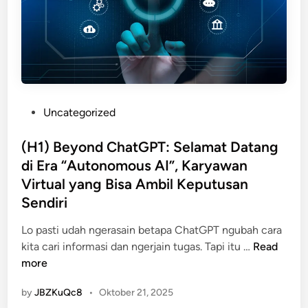
t
i
n
g
:
T
P
Uncategorized
e
o
k
s
(H1) Beyond ChatGPT: Selamat Datang
n
t
di Era “Autonomous AI”, Karyawan
o
e
l
Virtual yang Bisa Ambil Keputusan
d
o
Sendiri
i
g
n
Lo pasti udah ngerasain betapa ChatGPT ngubah cara
i
(
kita cari informasi dan ngerjain tugas. Tapi itu …
Read
y
H
more
a
1
n
by
JBZKuQc8
•
Oktober 21, 2025
)
g