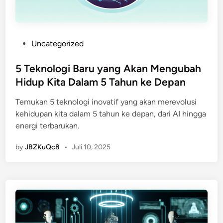
P
Uncategorized
o
s
5 Teknologi Baru yang Akan Mengubah
t
Hidup Kita Dalam 5 Tahun ke Depan
e
Temukan 5 teknologi inovatif yang akan merevolusi
d
kehidupan kita dalam 5 tahun ke depan, dari AI hingga
i
energi terbarukan.
n
by
JBZKuQc8
•
Juli 10, 2025