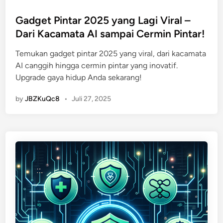
o
s
Gadget Pintar 2025 yang Lagi Viral –
t
Dari Kacamata AI sampai Cermin Pintar!
e
Temukan gadget pintar 2025 yang viral, dari kacamata
d
AI canggih hingga cermin pintar yang inovatif.
i
Upgrade gaya hidup Anda sekarang!
n
by
JBZKuQc8
•
Juli 27, 2025