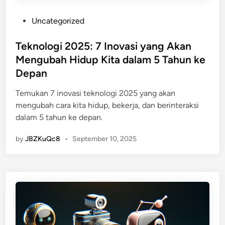
a
n
t
g
P
Uncategorized
D
a
o
a
n
s
Teknologi 2025: 7 Inovasi yang Akan
t
T
t
Mengubah Hidup Kita dalam 5 Tahun ke
a
a
e
Depan
n
n
d
g
p
i
Temukan 7 inovasi teknologi 2025 yang akan
d
a
n
mengubah cara kita hidup, bekerja, dan berinteraksi
i
T
dalam 5 tahun ke depan.
E
e
r
by
JBZKuQc8
•
September 10, 2025
r
a
l
“
i
A
h
u
a
t
t
o
n