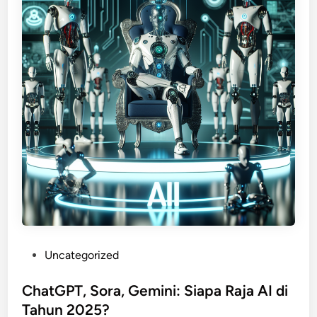
P
Uncategorized
o
s
ChatGPT, Sora, Gemini: Siapa Raja AI di
t
Tahun 2025?