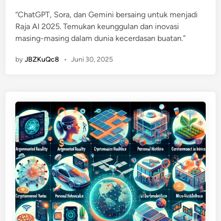
e
“ChatGPT, Sora, dan Gemini bersaing untuk menjadi
d
Raja AI 2025. Temukan keunggulan dan inovasi
i
masing-masing dalam dunia kecerdasan buatan.”
n
by
JBZKuQc8
•
Juni 30, 2025