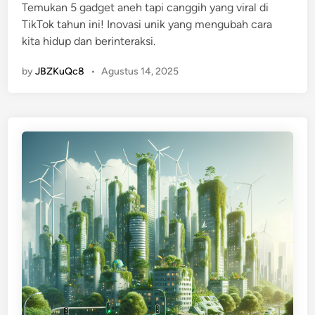
i
Temukan 5 gadget aneh tapi canggih yang viral di
d
r
TikTok tahun ini! Inovasi unik yang mengubah cara
i
t
kita hidup dan berinteraksi.
n
u
a
by
JBZKuQc8
•
Agustus 14, 2025
l
y
a
n
g
B
i
s
a
A
m
b
i
l