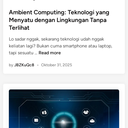
o
s
Ambient Computing: Teknologi yang
t
Menyatu dengan Lingkungan Tanpa
e
Terlihat
d
i
Lo sadar nggak, sekarang teknologi udah nggak
n
keliatan lagi? Bukan cuma smartphone atau laptop,
A
tapi sesuatu …
Read more
m
by
JBZKuQc8
•
Oktober 31, 2025
b
i
e
n
t
C
o
m
p
u