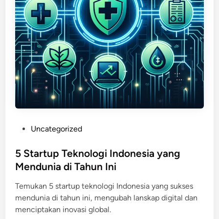
P
Uncategorized
o
s
5 Startup Teknologi Indonesia yang
t
Mendunia di Tahun Ini
e
Temukan 5 startup teknologi Indonesia yang sukses
d
mendunia di tahun ini, mengubah lanskap digital dan
i
menciptakan inovasi global.
n