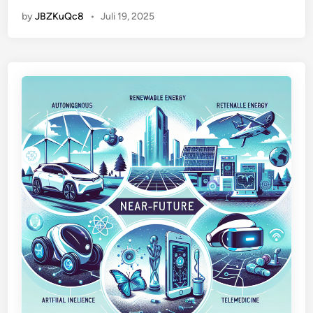
by
JBZKuQc8
•
Juli 19, 2025