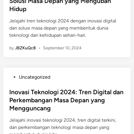
Solusi Masa Depan yang Mengubah
e
Hidup
d
i
Jelajahi tren teknologi 2024 dengan inovasi digital
n
dan solusi masa depan yang membentuk dunia
teknologi dan kehidupan sehari-hari.
by
JBZKuQc8
•
September 10, 2024
P
Uncategorized
o
s
Inovasi Teknologi 2024: Tren Digital dan
t
Perkembangan Masa Depan yang
e
Mengguncang
d
i
Jelajahi inovasi teknologi 2024, tren digital terkini,
n
dan perkembangan teknologi masa depan yang