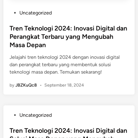
P
Uncategorized
o
s
Tren Teknologi 2024: Inovasi Digital dan
t
Perangkat Terbaru yang Mengubah
e
Masa Depan
d
i
Jelajahi tren teknologi 2024 dengan inovasi digital
n
dan perangkat terbaru yang membentuk solusi
teknologi masa depan. Temukan sekarang!
by
JBZKuQc8
•
September 18, 2024
P
Uncategorized
o
s
Tren Teknologi 2024: Inovasi Digital dan
t